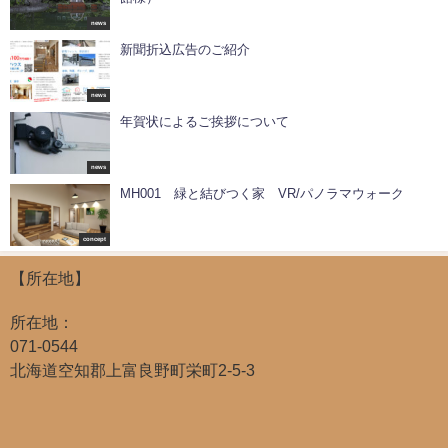
news
新聞折込広告のご紹介
news
年賀状によるご挨拶について
news
MH001 緑と結びつく家 VR/パノラマウォーク
concept
【所在地】
所在地：
071-0544
北海道空知郡上富良野町栄町2-5-3