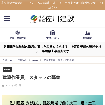
注文住宅の新築・リフォームの設計・施工は上富良野の佐川建設へお任せく
ださい
雪害・凍害対策
お問い合わせ
会社概要
佐川建設は地域の環境に適した品質を追求する、上富良野町の建設会社
／一級建築士事務所です
ホーム
投稿記事
news
建築作業員、スタッフの募集
news
建築作業員、スタッフの募集
2025年1月7日
佐川建設では現在、建設現場で働く大工、鳶・土工