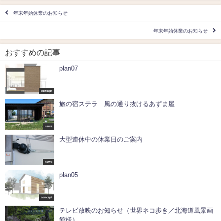
年末年始休業のお知らせ
年末年始休業のお知らせ
おすすめの記事
plan07
concept
旅の宿ステラ 風の通り抜けるあずま屋
news
大型連休中の休業日のご案内
news
plan05
concept
テレビ放映のお知らせ（世界ネコ歩き／北海道風景画
館様）